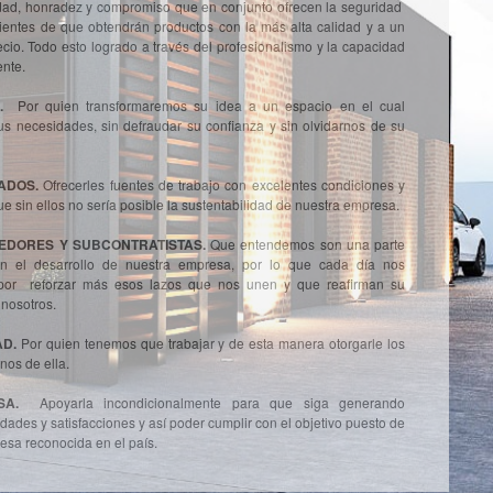
dad, honradez y compromiso que en conjunto ofrecen la seguridad
lientes de que obtendrán productos con la más alta calidad y a un
ecio. Todo esto logrado a través del profesionalismo y la capacidad
ente.
E.
Por quien transformaremos su idea a un espacio en el cual
s necesidades, sin defraudar su confianza y sin olvidarnos de su
ADOS.
Ofrecerles fuentes de trabajo con excelentes condiciones y
e sin ellos no sería posible la sustentabilidad de nuestra empresa.
EDORES Y SUBCONTRATISTAS.
Que entendemos son una parte
en el desarrollo de nuestra empresa, por lo que cada día nos
por reforzar más esos lazos que nos unen y que reafirman su
 nosotros.
AD.
Por quien tenemos que trabajar y de esta manera otorgarle los
nos de ella.
SA.
Apoyarla incondicionalmente para que siga generando
idades y satisfacciones y así poder cumplir con el objetivo puesto de
esa reconocida en el país.