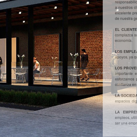
responsabili
a nuestros c
excelente pr
de nuestra g
EL CLIENT
complazca su
economía.
LOS EMPLE
apoyos, ya qu
LOS PROVE
importante 
esforzamos 
confianza en
LA SOCIED
espacios dig
LA EMPRE
empleos, util
ser una empr