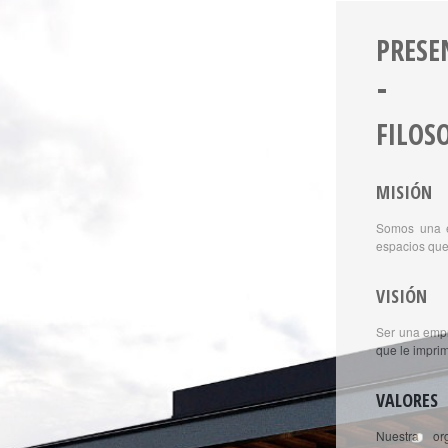
PRESE
FILOS
MISIÓN
Somos una e
espacios que
VISIÓN
Ser una empr
que le impri
VALORES
Nuestra or